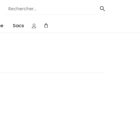
Search Button
Search
for:
ie
Sacs