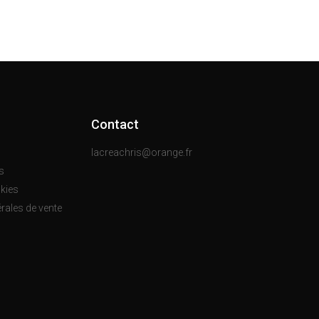
Contact
lacreachris@orange.fr
s
okies
rales de vente