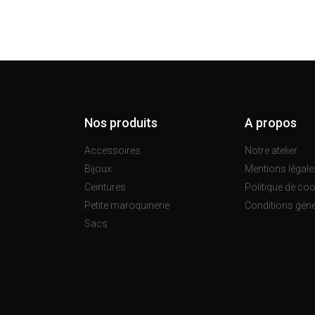
Nos produits
A propos
Accessoires
Notre atelier
Bijoux
Mentions légale
Ceintures
Politique de co
Petite maroquinerie
Conditions géné
Sacs